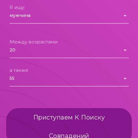
Я ищу:
Между возрастами
а также
Приступаем К Поиску
Совпадений