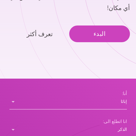
أي مكان!
البدء
تعرف أكثر
أنا:
انا اتطلع الى: