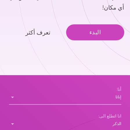
أي مكان!
البدء
تعرف أكثر
أنا:
انا اتطلع الى: