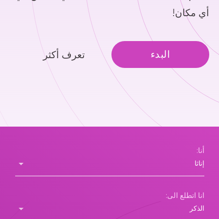
أي مكان!
البدء
تعرف أكثر
أنا:
انا اتطلع الى: