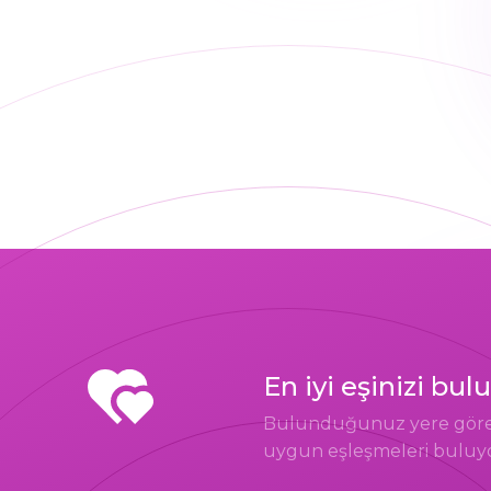
En iyi eşinizi bul
Bulunduğunuz yere göre si
uygun eşleşmeleri buluy