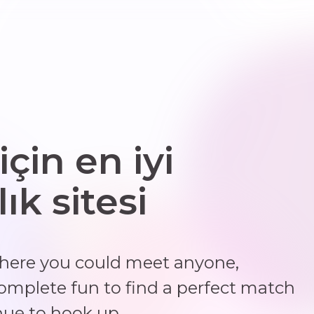
için en iyi
ık sitesi
where you could meet anyone,
complete fun to find a perfect match
nue to hook up.