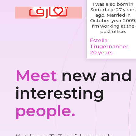
I was also born in
Sodertalje 27 years
ago. Married in
October year 2009.
I'm working at the
post office.
Estella
Trugernanner,
20 years
Meet
new and
interesting
people.