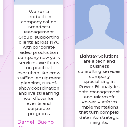
We run a
production
company called
Broadcast
Management
Group, supporting
clients across NYC
with corporate
video production
Lightray Solutions
company new york
are a tech and
services. We focus
business
on practical
consulting services
execution like crew
company
staffing, equipment
specializing in
planning, run-of-
Power BI analytics
show coordination
data management
and live streaming
and Microsoft
workflows for
Power Platform
events and
implementations
corporate
that turn complex
programs
data into strategic
Darnell Bueno,
insights.