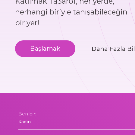
Katılmak Ta3arof, her yerde,
herhangi biriyle tanışabileceğin
bir yer!
Başlamak
Daha Fazla Bil
Ben bir: