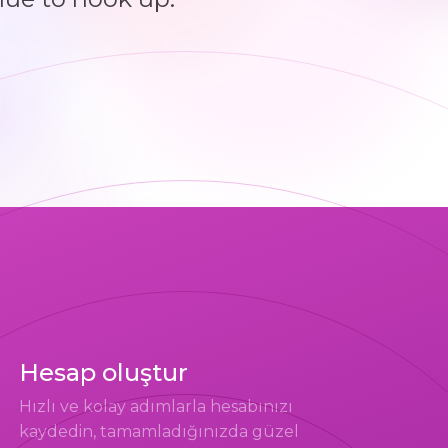
Hesap oluştur
Hızlı ve kolay adımlarla hesabınızı
kaydedin, tamamladığınızda güzel