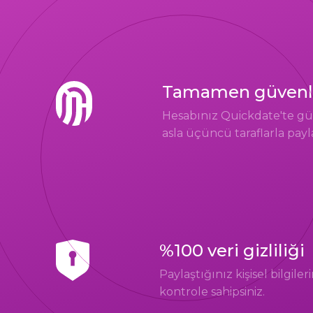
Tamamen güvenli v
Hesabınız Quickdate'te güv
asla üçüncü taraflarla pay
%100 veri gizliliği
Paylaştığınız kişisel bilgile
kontrole sahipsiniz.