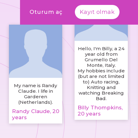
Oturum aç
Kayıt olmak
Hello, I'm Billy, a 24
year old from
Grumello Del
Monte, Italy.
My hobbies include
(but are not limited
to) Auto racing,
My name is Randy
Knitting and
Claude. I life in
watching Breaking
Garderen
Bad.
(Netherlands).
Billy Thompkins,
Randy Claude, 20
20 years
years