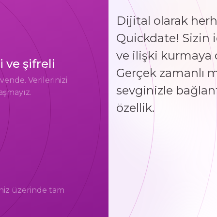
Dijital olarak her
Quickdate! Sizin
ve ilişki kurmay
e şifreli
Gerçek zamanlı m
ende. Verilerinizi
sevginizle bağlan
laşmayız.
özellik.
riniz üzerinde tam