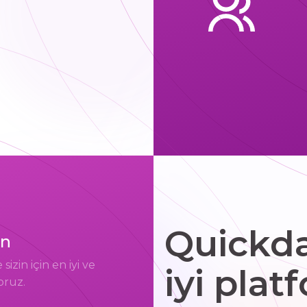
Quickd
un
zin için en iyi ve
iyi pla
oruz.