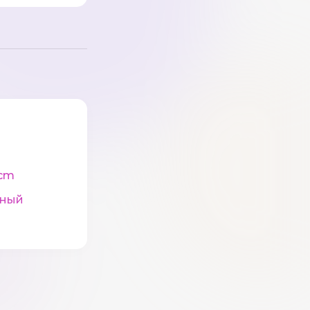
cm
рный