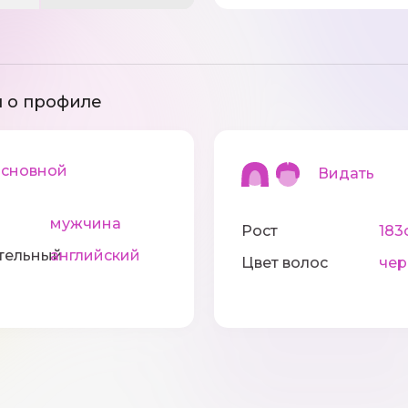
 о профиле
новной
Видать
мужчина
Рост
183
тельный
английский
Цвет волос
че