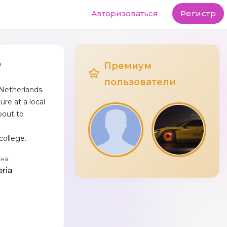
Авторизоваться
Регистр
o
Премиум
пользователи
 Netherlands.
ure at a local
bout to
 college.
ана
eria