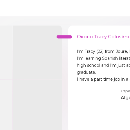
Около Tracy Colosim
I'm Tracy (22) from Joure,
I'm learning Spanish literat
high school and I'm just a
graduate.
I have a part time job in a
Стр
Alg