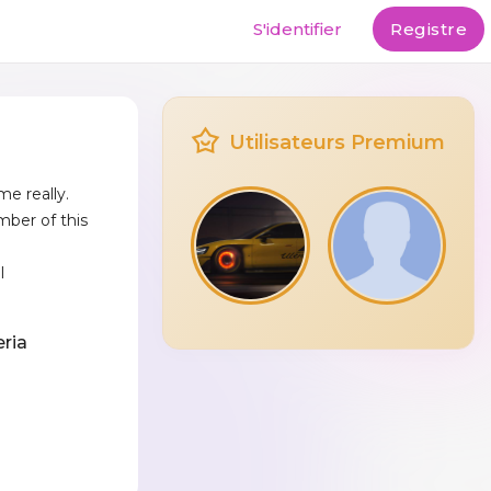
S'identifier
Registre
Utilisateurs Premium
e really.
ber of this
l
eria