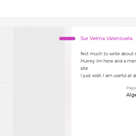
Sur Velma Valenzuela
Not much to write about m
Hurrey Im here and a mem
site.
I just wish I am useful at al
Pays
Alg