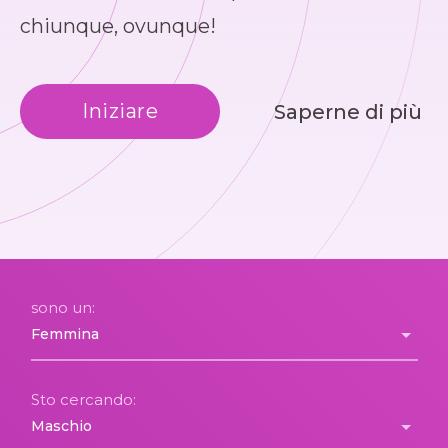
chiunque, ovunque!
Iniziare
Saperne di più
sono un:
Sto cercando: