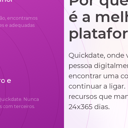
Por que
é a mel
ção, encontramos
es e adequadas
platafo
Quickdate, onde 
pessoa digitalme
encontrar uma co
o e
continuar a liga
recursos que ma
Quickdate. Nunca
24x365 dias.
 com terceiros.