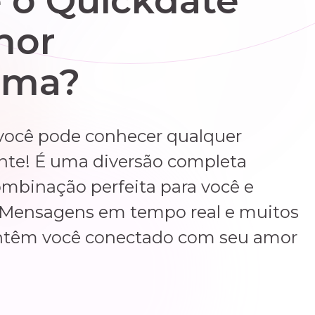
 o Quickdate
hor
rma?
você pode conhecer qualquer
nte! É uma diversão completa
mbinação perfeita para você e
r. Mensagens em tempo real e muitos
ntêm você conectado com seu amor