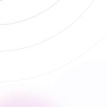
h
springs
owners and
services for
contractors
c
homes and
with asbestos
small
testing near
businesses. We
me needs. We
also provide
provide
drywall repair
asbestos
and painting,
sampling and
cabinet
analysis,
painting and
domestic
refinishing,
asbestos
and color
surveys, and
consultation
commercial
services to
asbestos
help spaces
inspections to
feel fresh and
help identify
consistent
potential ACMs
before work
begins