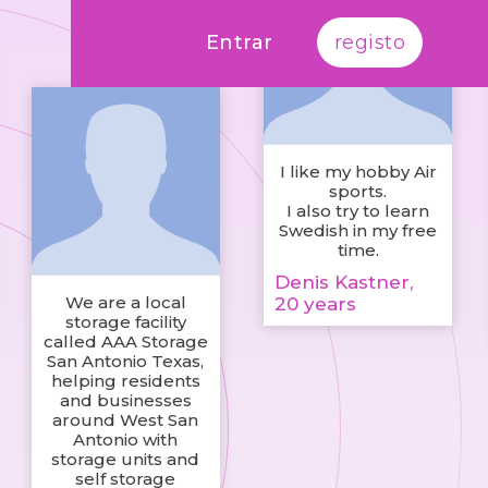
Entrar
registo
I like my hobby Air
sports.
I also try to learn
Swedish in my free
time.
Denis Kastner,
We are a local
20 years
storage facility
called AAA Storage
San Antonio Texas,
helping residents
and businesses
around West San
Antonio with
storage units and
self storage