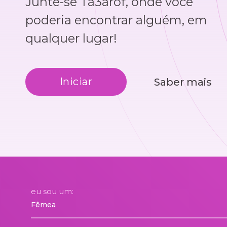
Junte-se Ta3arof, onde você
poderia encontrar alguém, em
qualquer lugar!
Iniciar
Saber mais
eu sou um: