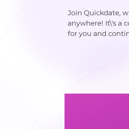
obbies are
Seaglass
ollecting.
Join Quickdate, 
anywhere! It\'s a 
for you and conti