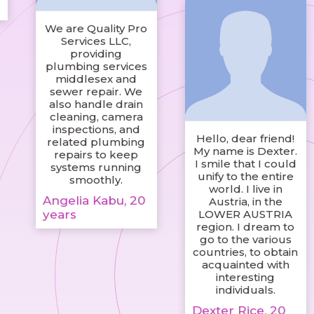
We are Quality Pro
Services LLC,
providing
plumbing services
middlesex and
sewer repair. We
also handle drain
cleaning, camera
inspections, and
Hello, dear friend!
related plumbing
My name is Dexter.
repairs to keep
I smile that I could
systems running
unify to the entire
smoothly.
world. I live in
Angelia Kabu, 20
Austria, in the
years
LOWER AUSTRIA
region. I dream to
go to the various
countries, to obtain
acquainted with
interesting
individuals.
Dexter Rice, 20