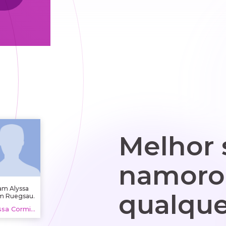
Melhor 
namoro
 am Alyssa
qualque
m Ruegsau.
am learning
Alyssa Cormier, 20 years
o play the
njo. Other