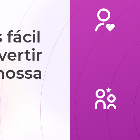
fácil
vertir
nossa