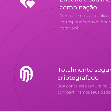
combinação
Com base na sua localiza
correspondências melhor
para você.
Totalmente segur
criptografado
Sua conta está segura no 
compartilhamos seus dados