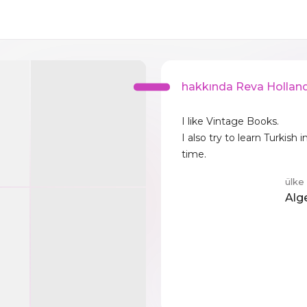
hakkında Reva Hollan
I like Vintage Books.
I also try to learn Turkish 
time.
ülke
Alg