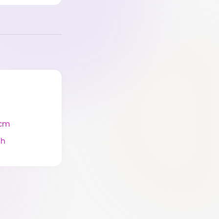
cm
ah