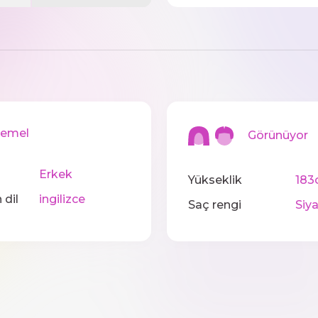
mel
Görünüyor
Erkek
Yükseklik
183
 dil
ingilizce
Saç rengi
Siy