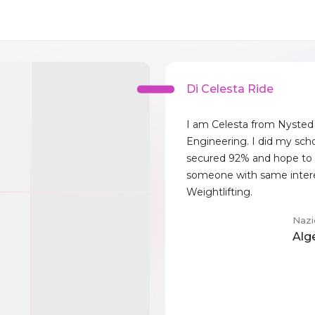
Di Celesta Ride
I am Celesta from Nysted
Engineering. I did my scho
secured 92% and hope to 
someone with same intere
Weightlifting.
Nazi
Alg