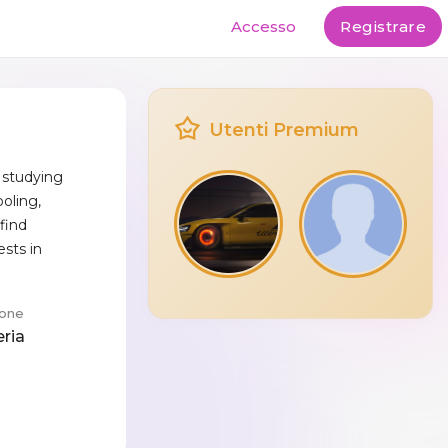
Accesso
Registrare
Utenti Premium
 studying
oling,
find
sts in
one
eria